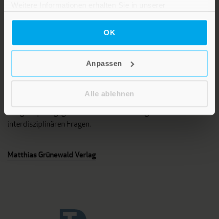
Weitere Informationen erhalten Sie in unserer
Datenschutzerklärung
.
OK
Anpassen
Das Programm dieses Fachverlages umfasst Bücher und
Zeitschriften aus unterschiedlichen Fächern der Theologie, vor
Alle ablehnen
allem Systematische und Pastoraltheologie,
Religionspädagogik sowie Titel zu interreligiösen und
interdisziplinären Fragen.
Matthias Grünewald Verlag