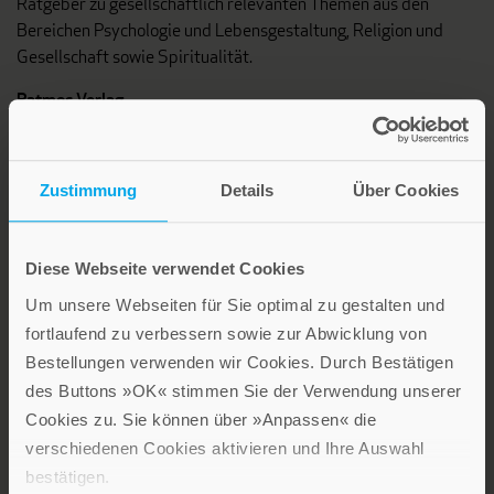
Ratgeber zu gesellschaftlich relevanten Themen aus den
Bereichen Psychologie und Lebensgestaltung, Religion und
Gesellschaft sowie Spiritualität.
Patmos Verlag
Zustimmung
Details
Über Cookies
Diese Webseite verwendet Cookies
Lebensfreude in farbenfroher Gestaltung: Persönliche
Um unsere Webseiten für Sie optimal zu gestalten und
Geschenke mit wohltuenden Inspirationen. Irische
fortlaufend zu verbessern sowie zur Abwicklung von
Segenswünsche und Geschenkbücher zum Thema älter
Bestellungen verwenden wir Cookies. Durch Bestätigen
werden. Grußkarten für Geburtstage, zur Ermutigung, zu Trost
des Buttons »OK« stimmen Sie der Verwendung unserer
und Trauer.
Cookies zu. Sie können über »Anpassen« die
verschiedenen Cookies aktivieren und Ihre Auswahl
Verlag am Eschbach
bestätigen.