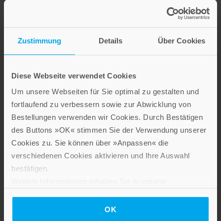
Zustimmung
Details
Über Cookies
Lebensfreude in farbenfroher Gestaltung: Persönliche
Geschenke mit wohltuenden Inspirationen. Irische
Segenswünsche und Geschenkbücher zum Thema älter
Diese Webseite verwendet Cookies
werden. Grußkarten für Geburtstage, zur Ermutigung, zu Trost
und Trauer.
Um unsere Webseiten für Sie optimal zu gestalten und
fortlaufend zu verbessern sowie zur Abwicklung von
Bestellungen verwenden wir Cookies. Durch Bestätigen
Verlag am Eschbach
des Buttons »OK« stimmen Sie der Verwendung unserer
Cookies zu. Sie können über »Anpassen« die
verschiedenen Cookies aktivieren und Ihre Auswahl
bestätigen.
Weitere Informationen erhalten Sie in unserer
Datenschutzerklärung
.
Das Programm dieses Fachverlages umfasst Bücher und
OK