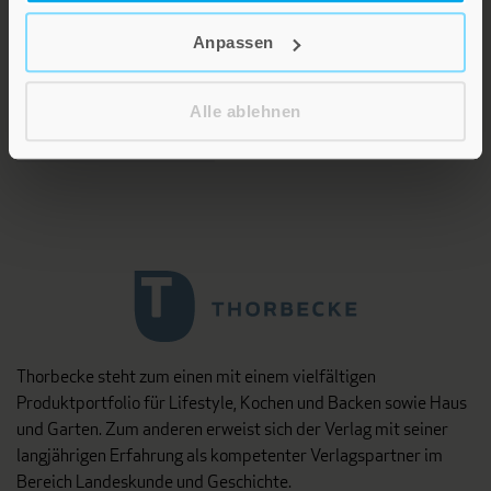
Zeitschriften aus unterschiedlichen Fächern der Theologie, vor
allem Systematische und Pastoraltheologie,
Anpassen
Religionspädagogik sowie Titel zu interreligiösen und
interdisziplinären Fragen.
Alle ablehnen
Matthias Grünewald Verlag
Thorbecke steht zum einen mit einem vielfältigen
Produktportfolio für Lifestyle, Kochen und Backen sowie Haus
und Garten. Zum anderen erweist sich der Verlag mit seiner
langjährigen Erfahrung als kompetenter Verlagspartner im
Bereich Landeskunde und Geschichte.