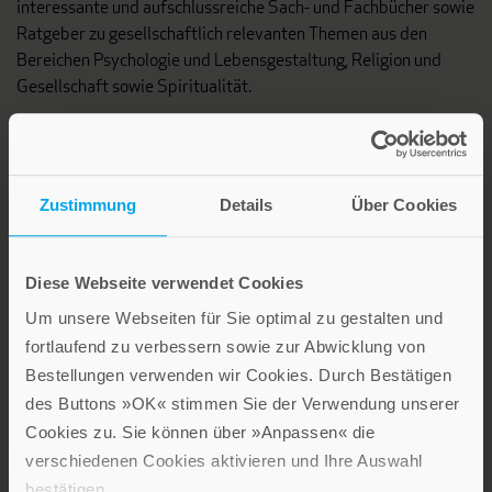
interessante und aufschlussreiche Sach- und Fachbücher sowie
Ratgeber zu gesellschaftlich relevanten Themen aus den
Bereichen Psychologie und Lebensgestaltung, Religion und
Gesellschaft sowie Spiritualität.
Patmos Verlag
Zustimmung
Details
Über Cookies
Diese Webseite verwendet Cookies
Um unsere Webseiten für Sie optimal zu gestalten und
Lebensfreude in farbenfroher Gestaltung: Persönliche
fortlaufend zu verbessern sowie zur Abwicklung von
Geschenke mit wohltuenden Inspirationen. Irische
Segenswünsche und Geschenkbücher zum Thema älter
Bestellungen verwenden wir Cookies. Durch Bestätigen
werden. Grußkarten für Geburtstage, zur Ermutigung, zu Trost
des Buttons »OK« stimmen Sie der Verwendung unserer
und Trauer.
Cookies zu. Sie können über »Anpassen« die
verschiedenen Cookies aktivieren und Ihre Auswahl
bestätigen.