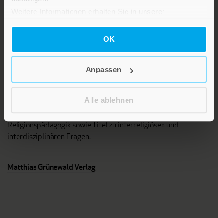
Verlag am Eschbach
Weitere Informationen erhalten Sie in unserer
Datenschutzerklärung
.
OK
Anpassen
Das Programm dieses Fachverlages umfasst Bücher und
Alle ablehnen
Zeitschriften aus unterschiedlichen Fächern der Theologie, vor
allem Systematische und Pastoraltheologie,
Religionspädagogik sowie Titel zu interreligiösen und
interdisziplinären Fragen.
Matthias Grünewald Verlag