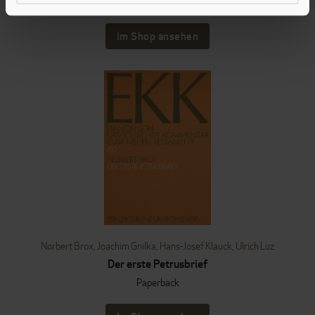
Paperback
Im Shop ansehen
Norbert Brox
,
Joachim Gnilka
,
Hans-Josef Klauck
,
Ulrich Luz
Der erste Petrusbrief
Paperback