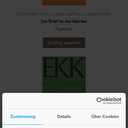
Erich Gräßer
,
Ulrich Luz
,
Hans-Josef Klauck
,
Joachim Gnilka
Der Brief an die Hebräer
Paperback
Im Shop ansehen
Zustimmung
Details
Über Cookies
Alfons Weiser
,
Joachim Gnilka
,
Hans-Josef Klauck
,
Ulrich Luz