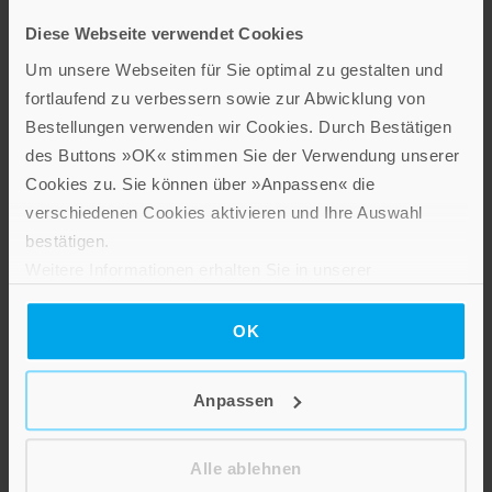
Der zweite Brief an Timotheus
Diese Webseite verwendet Cookies
Paperback
Um unsere Webseiten für Sie optimal zu gestalten und
fortlaufend zu verbessern sowie zur Abwicklung von
Im Shop ansehen
Bestellungen verwenden wir Cookies. Durch Bestätigen
des Buttons »OK« stimmen Sie der Verwendung unserer
Cookies zu. Sie können über »Anpassen« die
verschiedenen Cookies aktivieren und Ihre Auswahl
bestätigen.
Weitere Informationen erhalten Sie in unserer
Datenschutzerklärung
.
OK
Anpassen
François Bovon
,
Ulrich Luz
,
Hans-Josef Klauck
,
Joachim Gnilka
Das Evangelium nach Lukas
Alle ablehnen