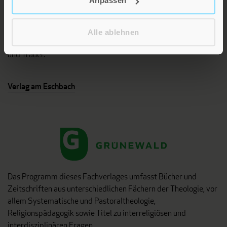
Anpassen
Lebensfreude in farbenfroher Gestaltung: Persönliche
Geschenke mit wohltuenden Inspirationen. Irische
Segenswünsche und Geschenkbücher zum Thema älter
Alle ablehnen
werden. Grußkarten für Geburtstage, zur Ermutigung, zu Trost
und Trauer.
Verlag am Eschbach
Das Programm dieses Fachverlages umfasst Bücher und
Zeitschriften aus unterschiedlichen Fächern der Theologie, vor
allem Systematische und Pastoraltheologie,
Religionspädagogik sowie Titel zu interreligiösen und
interdisziplinären Fragen.