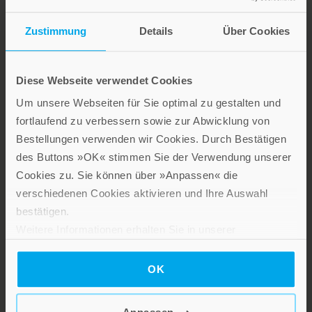
Zustimmung
Details
Über Cookies
Diese Webseite verwendet Cookies
Stillen Sie Ihren Wissensdurst und entdecken Sie bei Patmos
Um unsere Webseiten für Sie optimal zu gestalten und
interessante und aufschlussreiche Sach- und Fachbücher sowie
fortlaufend zu verbessern sowie zur Abwicklung von
Ratgeber zu gesellschaftlich relevanten Themen aus den
Bestellungen verwenden wir Cookies. Durch Bestätigen
Bereichen Psychologie und Lebensgestaltung, Religion und
des Buttons »OK« stimmen Sie der Verwendung unserer
Gesellschaft sowie Spiritualität.
Cookies zu. Sie können über »Anpassen« die
verschiedenen Cookies aktivieren und Ihre Auswahl
Patmos Verlag
bestätigen.
Weitere Informationen erhalten Sie in unserer
Datenschutzerklärung
.
OK