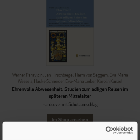
Werner Paravicini
,
Jan Hirschbiegel
,
Harm von Seggern
,
Eva-Maria
Wessela
,
Hauke Schneider
,
Eva-Maria Leiber
,
Karolin Künzel
Ehrenvolle Abwesenheit. Studien zum adligen Reisen im
späteren Mittelalter
Hardcover mit Schutzumschlag
Im Shop ansehen