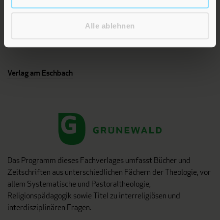
Geschenke mit wohltuenden Inspirationen. Irische
Segenswünsche und Geschenkbücher zum Thema älter
Alle ablehnen
werden. Grußkarten für Geburtstage, zur Ermutigung, zu Trost
und Trauer.
Verlag am Eschbach
Das Programm dieses Fachverlages umfasst Bücher und
Zeitschriften aus unterschiedlichen Fächern der Theologie, vor
allem Systematische und Pastoraltheologie,
Religionspädagogik sowie Titel zu interreligiösen und
interdisziplinären Fragen.