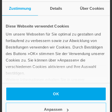
Zustimmung
Details
Über Cookies
Diese Webseite verwendet Cookies
Stillen Sie Ihren Wissensdurst und entdecken Sie bei Patmos
Um unsere Webseiten für Sie optimal zu gestalten und
interessante und aufschlussreiche Sach- und Fachbücher sowie
fortlaufend zu verbessern sowie zur Abwicklung von
Ratgeber zu gesellschaftlich relevanten Themen aus den
Bestellungen verwenden wir Cookies. Durch Bestätigen
Bereichen Psychologie und Lebensgestaltung, Religion und
des Buttons »OK« stimmen Sie der Verwendung unserer
Gesellschaft sowie Spiritualität.
Cookies zu. Sie können über »Anpassen« die
Patmos Verlag
verschiedenen Cookies aktivieren und Ihre Auswahl
bestätigen.
Weitere Informationen erhalten Sie in unserer
Datenschutzerklärung
.
OK
Lebensfreude in farbenfroher Gestaltung: Persönliche
Anpassen