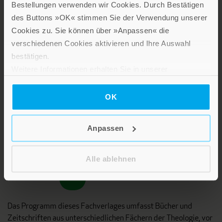
Bestellungen verwenden wir Cookies. Durch Bestätigen
des Buttons »OK« stimmen Sie der Verwendung unserer
Cookies zu. Sie können über »Anpassen« die
Lebensfreude in farbenfroher Gestaltung: Persönliche
verschiedenen Cookies aktivieren und Ihre Auswahl
Geschenke mit wohltuenden Inspirationen. Irische
bestätigen.
Segenswünsche und Geschenkbücher zum Thema älter
Weitere Informationen erhalten Sie in unserer
werden. Grußkarten für Geburtstage, zur Ermutigung, zu Trost
Datenschutzerklärung
.
und Trauer.
OK
Verlag am Eschbach
Anpassen
Alle ablehnen
Das Programm dieses Fachverlages umfasst Bücher und
Zeitschriften aus unterschiedlichen Fächern der Theologie, vor