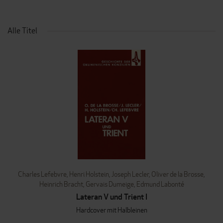
Alle Titel
Charles Lefebvre
,
Henri Holstein
,
Joseph Lecler
,
Oliver de la Brosse
,
Heinrich Bracht
,
Gervais Dumeige
,
Edmund Labonté
Lateran V und Trient I
Hardcover mit Halbleinen