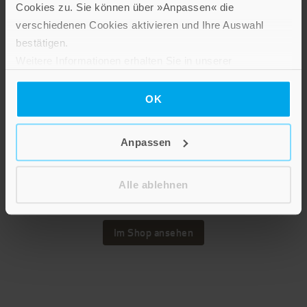
Cookies zu. Sie können über »Anpassen« die
verschiedenen Cookies aktivieren und Ihre Auswahl
bestätigen.
Weitere Informationen erhalten Sie in unserer
Datenschutzerklärung
.
OK
Anpassen
Gert Kollmer-von Oheimb-Loup
Die Bestände des Wirtschaftsarchivs Baden-
Württemberg
Alle ablehnen
Hardcover mit Halbleinen
Im Shop ansehen