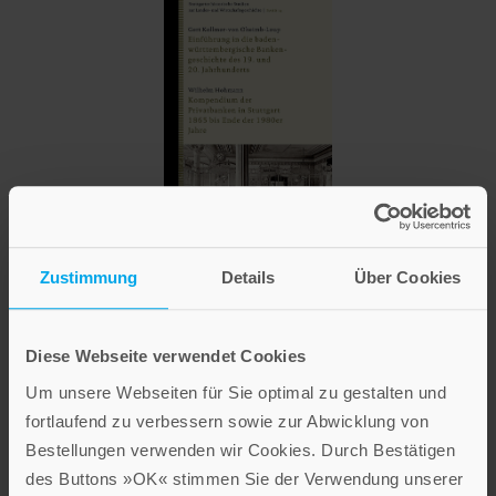
Wilhelm Hohmann
,
Gert Kollmer-von Oheimb-Loup
Zustimmung
Details
Über Cookies
Einführung in die baden-württembergische
Bankengeschichte des 19. und 20. Jahrhunderts
Hardcover mit Halbleinen
Diese Webseite verwendet Cookies
Um unsere Webseiten für Sie optimal zu gestalten und
Im Shop ansehen
fortlaufend zu verbessern sowie zur Abwicklung von
Bestellungen verwenden wir Cookies. Durch Bestätigen
des Buttons »OK« stimmen Sie der Verwendung unserer