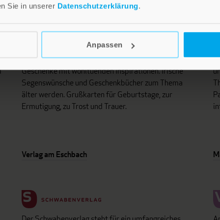
en Sie in unserer
Datenschutzerklärung
.
Anpassen
i
Lebensfreude in farbenfroher Gestaltung: Persönliche
D
d
Geschenke mit wohltuenden Inspirationen. Irische
un
Segenswünsche und Geschenkbücher zum Thema
Th
älter werden. Grußkarten für Geburtstage, zur
Pa
Ermutigung, zu Trost und Trauer.
in
Verlag am Eschbach
M
Der Schwabenverlag steht für ein umfangreiches
An