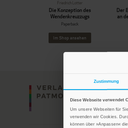
Friedrich Lotter
Die Konzeption des
Der B
Wendenkreuzzugs
an d
Paperback
Im Shop ansehen
Zustimmung
Diese Webseite verwendet 
Um unsere Webseiten für Sie 
verwenden wir Cookies. Dur
können über »Anpassen« die 