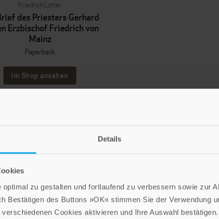
Friedrich Lotter
rief des Priesters Gerhard
en Erzbischof Friedrich von
Mainz
Paperback
Im Shop ansehen
Details
LEBE GUT MAGAZIN
NEWSLETTER
Cookies
optimal zu gestalten und fortlaufend zu verbessern sowie zur 
ch Bestätigen des Buttons »OK« stimmen Sie der Verwendung un
Die Verlage der Verlagsgruppe Patmos
verschiedenen Cookies aktivieren und Ihre Auswahl bestätigen.