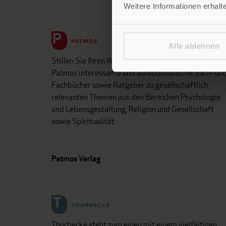
Weitere Informationen erhalt
Alle ablehnen
Stillen Sie Ihren Wissensdurst und entdecken Sie be
Patmos interessante und aufschlussreiche Sach- un
Fachbücher sowie Ratgeber zu gesellschaftlich
relevanten Themen aus den Bereichen Psychologie
und Lebensgestaltung, Religion und Gesellschaft
sowie Spiritualität.
Patmos Verlag
Thorbecke steht zum einen mit einem vielfältigen