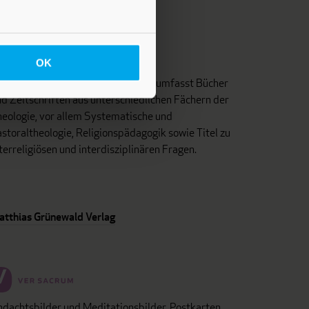
OK
as Programm dieses Fachverlages umfasst Bücher
d Zeitschriften aus unterschiedlichen Fächern der
eologie, vor allem Systematische und
storaltheologie, Religionspädagogik sowie Titel zu
terreligiösen und interdisziplinären Fragen.
atthias Grünewald Verlag
dachtsbilder und Meditationsbilder, Postkarten