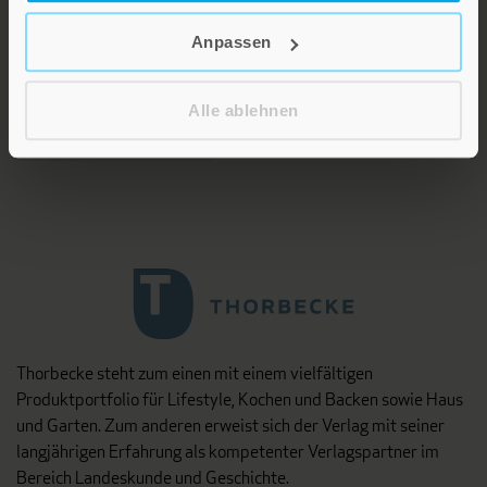
Zeitschriften aus unterschiedlichen Fächern der Theologie, vor
allem Systematische und Pastoraltheologie,
Anpassen
Religionspädagogik sowie Titel zu interreligiösen und
interdisziplinären Fragen.
Alle ablehnen
Matthias Grünewald Verlag
Thorbecke steht zum einen mit einem vielfältigen
Produktportfolio für Lifestyle, Kochen und Backen sowie Haus
und Garten. Zum anderen erweist sich der Verlag mit seiner
langjährigen Erfahrung als kompetenter Verlagspartner im
Bereich Landeskunde und Geschichte.