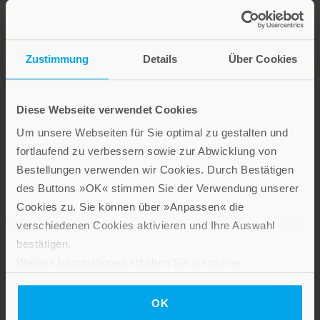
Zustimmung
Details
Über Cookies
Lebensfreude in farbenfroher Gestaltung: Persönliche
Geschenke mit wohltuenden Inspirationen. Irische
Segenswünsche und Geschenkbücher zum Thema älter
Diese Webseite verwendet Cookies
werden. Grußkarten für Geburtstage, zur Ermutigung, zu Trost
und Trauer.
Um unsere Webseiten für Sie optimal zu gestalten und
fortlaufend zu verbessern sowie zur Abwicklung von
Bestellungen verwenden wir Cookies. Durch Bestätigen
Verlag am Eschbach
des Buttons »OK« stimmen Sie der Verwendung unserer
Cookies zu. Sie können über »Anpassen« die
verschiedenen Cookies aktivieren und Ihre Auswahl
bestätigen.
Weitere Informationen erhalten Sie in unserer
Datenschutzerklärung
.
Das Programm dieses Fachverlages umfasst Bücher und
OK