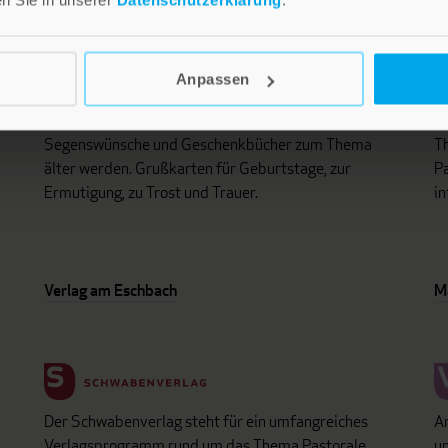
Anpassen
i
Lebensfreude in farbenfroher Gestaltung: Persönliche
D
d
Geschenke mit wohltuenden Inspirationen. Irische
un
Segenswünsche und Geschenkbücher zum Thema
Th
älter werden. Grußkarten für Geburtstage, zur
Pa
Ermutigung, zu Trost und Trauer.
in
Verlag am Eschbach
M
Der Schwabenverlag steht für ein umfangreiches
An
Verlagsprogramm rund um das Thema Pastorale
un