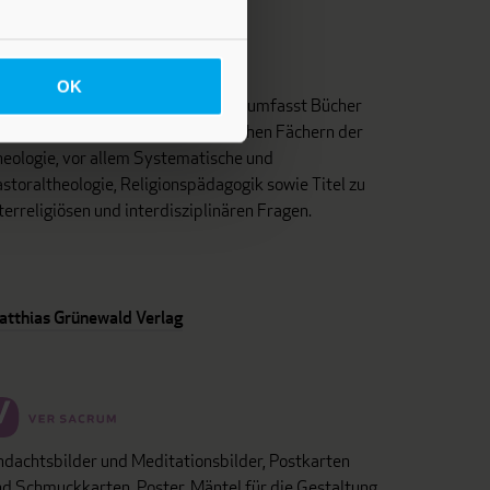
OK
as Programm dieses Fachverlages umfasst Bücher
d Zeitschriften aus unterschiedlichen Fächern der
eologie, vor allem Systematische und
storaltheologie, Religionspädagogik sowie Titel zu
terreligiösen und interdisziplinären Fragen.
atthias Grünewald Verlag
dachtsbilder und Meditationsbilder, Postkarten
d Schmuckkarten, Poster, Mäntel für die Gestaltung