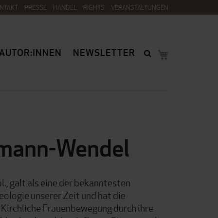
NTAKT
PRESSE
HANDEL
RIGHTS
VERANSTALTUNGEN
AUTOR:INNEN
NEWSLETTER
tmann-Wendel
., galt als eine der bekanntesten
eologie unserer Zeit und hat die
 Kirchliche Frauenbewegung durch ihre