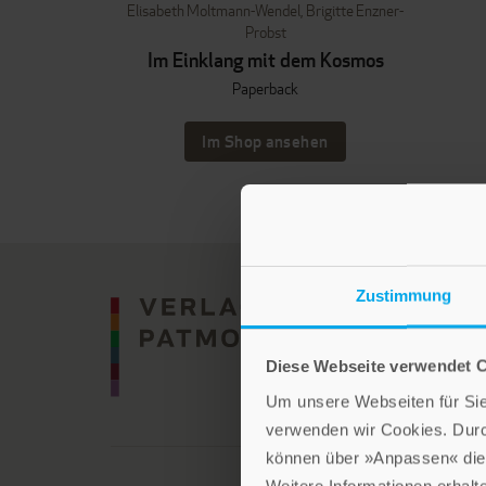
Elisabeth Moltmann-Wendel
,
Brigitte Enzner-
Probst
Im Einklang mit dem Kosmos
Paperback
Im Shop ansehen
Zustimmung
Diese Webseite verwendet 
Um unsere Webseiten für Sie 
verwenden wir Cookies. Dur
können über »Anpassen« die 
Weitere Informationen erhalt