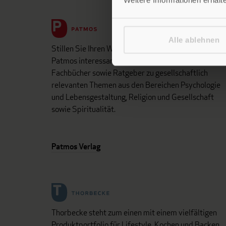
Alle ablehnen
Stillen Sie Ihren Wissensdurst und entdecken Sie be
Patmos interessante und aufschlussreiche Sach- un
Fachbücher sowie Ratgeber zu gesellschaftlich
relevanten Themen aus den Bereichen Psychologie
und Lebensgestaltung, Religion und Gesellschaft
sowie Spiritualität.
Patmos Verlag
Thorbecke steht zum einen mit einem vielfältigen
Produktportfolio für Lifestyle, Kochen und Backen