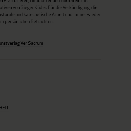
n Pfarrbriefen, Bildblätter und Bildtafeln mit
tiven von Sieger Köder. Für die Verkündigung, die
astorale und katechetische Arbeit und immer wieder
um persönlichen Betrachten.
unstverlag Ver Sacrum
HEIT