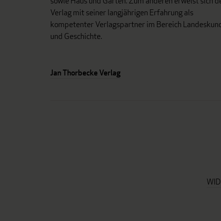
sowie Haus und Garten. Zum anderen erweist sich d
Verlag mit seiner langjährigen Erfahrung als
kompetenter Verlagspartner im Bereich Landeskun
und Geschichte.
Jan Thorbecke Verlag
WID