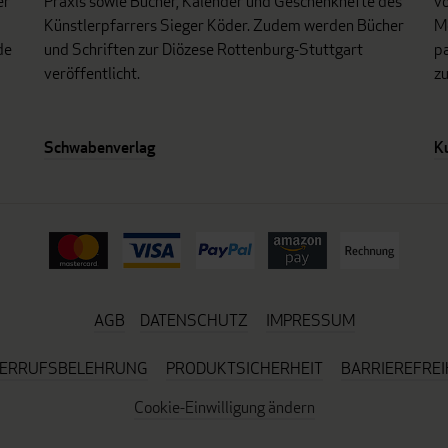
er
Praxis sowie Bücher, Kalender und Geschenkhefte des
vo
Künstlerpfarrers Sieger Köder. Zudem werden Bücher
Mo
de
und Schriften zur Diözese Rottenburg-Stuttgart
p
veröffentlicht.
z
Schwabenverlag
K
AGB
DATENSCHUTZ
IMPRESSUM
ERRUFSBELEHRUNG
PRODUKTSICHERHEIT
BARRIEREFREI
Cookie-Einwilligung ändern