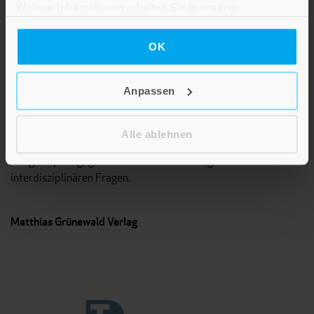
Weitere Informationen erhalten Sie in unserer
Datenschutzerklärung
.
OK
Anpassen
Das Programm dieses Fachverlages umfasst Bücher und
Zeitschriften aus unterschiedlichen Fächern der Theologie, vor
Alle ablehnen
allem Systematische und Pastoraltheologie,
Religionspädagogik sowie Titel zu interreligiösen und
interdisziplinären Fragen.
Matthias Grünewald Verlag