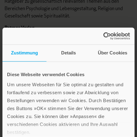
Ratgeber zu gesellschaftlich relevanten Themen aus den
Bereichen Psychologie und Lebensgestaltung, Religion und
Gesellschaft sowie Spiritualität.
Patmos Verlag
Zustimmung
Details
Über Cookies
Diese Webseite verwendet Cookies
Lebensfreude in farbenfroher Gestaltung: Persönliche
Um unsere Webseiten für Sie optimal zu gestalten und
Geschenke mit wohltuenden Inspirationen. Irische
fortlaufend zu verbessern sowie zur Abwicklung von
Segenswünsche und Geschenkbücher zum Thema älter
Bestellungen verwenden wir Cookies. Durch Bestätigen
werden. Grußkarten für Geburtstage, zur Ermutigung, zu Trost
des Buttons »OK« stimmen Sie der Verwendung unserer
und Trauer.
Cookies zu. Sie können über »Anpassen« die
verschiedenen Cookies aktivieren und Ihre Auswahl
Verlag am Eschbach
bestätigen.