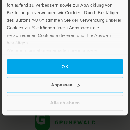
fortlaufend zu verbessern sowie zur Abwicklung von
Bestellungen verwenden wir Cookies. Durch Bestätigen
des Buttons »OK« stimmen Sie der Verwendung unserer
Cookies zu. Sie können über »Anpassen« die
verschiedenen Cookies aktivieren und Ihre Auswahl
Lebensfreude in farbenfroher Gestaltung: Persönliche
bestätigen.
Geschenke mit wohltuenden Inspirationen. Irische
Weitere Informationen erhalten Sie in unserer
Segenswünsche und Geschenkbücher zum Thema älter
Datenschutzerklärung
.
werden. Grußkarten für Geburtstage, zur Ermutigung, zu Trost
OK
und Trauer.
Anpassen
Verlag am Eschbach
Alle ablehnen