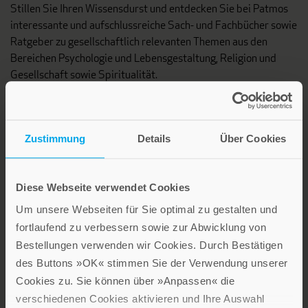
Stillen Sie Ihren Wissensdurst und entdecken Sie bei Patmos
interessante und aufschlussreiche Sach- und Fachbücher sowie
Ratgeber zu gesellschaftlich relevanten Themen aus den
Bereichen Psychologie und Lebensgestaltung, Religion und
Gesellschaft sowie Spiritualität.
Patmos Verlag
Zustimmung
Details
Über Cookies
Diese Webseite verwendet Cookies
Um unsere Webseiten für Sie optimal zu gestalten und
Lebensfreude in farbenfroher Gestaltung: Persönliche
fortlaufend zu verbessern sowie zur Abwicklung von
Geschenke mit wohltuenden Inspirationen. Irische
Bestellungen verwenden wir Cookies. Durch Bestätigen
Segenswünsche und Geschenkbücher zum Thema älter
des Buttons »OK« stimmen Sie der Verwendung unserer
werden. Grußkarten für Geburtstage, zur Ermutigung, zu Trost
Cookies zu. Sie können über »Anpassen« die
und Trauer.
verschiedenen Cookies aktivieren und Ihre Auswahl