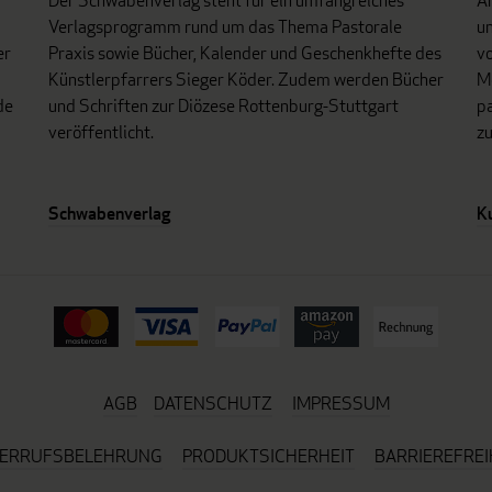
Der Schwabenverlag steht für ein umfangreiches
An
Verlagsprogramm rund um das Thema Pastorale
un
er
Praxis sowie Bücher, Kalender und Geschenkhefte des
vo
Künstlerpfarrers Sieger Köder. Zudem werden Bücher
Mo
de
und Schriften zur Diözese Rottenburg-Stuttgart
p
veröffentlicht.
z
Schwabenverlag
K
AGB
DATENSCHUTZ
IMPRESSUM
ERRUFSBELEHRUNG
PRODUKTSICHERHEIT
BARRIEREFREI