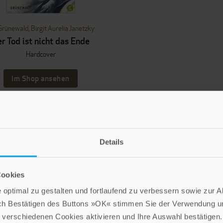
 Grünewald
,
Birgit Aurelia Janetzky
r Tod ist nicht das Ende
Hardcover
Im Shop ansehen
Details
LEBE GUT MAGAZIN
NEWSLETTER
Cookies
optimal zu gestalten und fortlaufend zu verbessern sowie zur 
ch Bestätigen des Buttons »OK« stimmen Sie der Verwendung un
Die Verlage der Verlagsgruppe Patmos
verschiedenen Cookies aktivieren und Ihre Auswahl bestätigen.