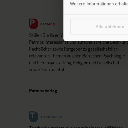
Weitere Informationen erhalt
Alle ablehnen
Stillen Sie Ihren Wissensdurst und entdecken Sie be
Patmos interessante und aufschlussreiche Sach- un
Fachbücher sowie Ratgeber zu gesellschaftlich
relevanten Themen aus den Bereichen Psychologie
und Lebensgestaltung, Religion und Gesellschaft
sowie Spiritualität.
Patmos Verlag