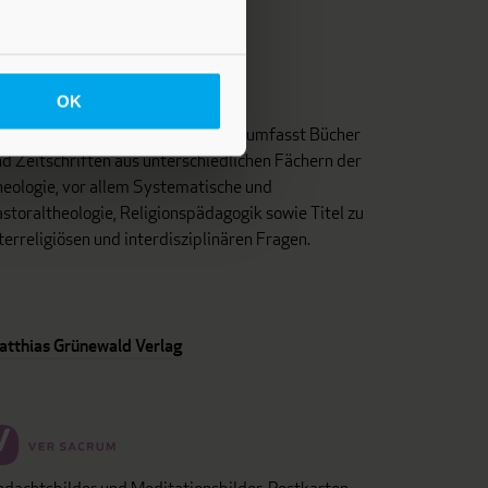
OK
as Programm dieses Fachverlages umfasst Bücher
d Zeitschriften aus unterschiedlichen Fächern der
eologie, vor allem Systematische und
storaltheologie, Religionspädagogik sowie Titel zu
terreligiösen und interdisziplinären Fragen.
atthias Grünewald Verlag