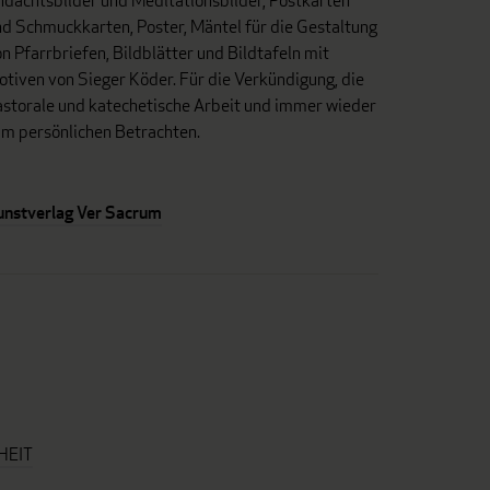
dachtsbilder und Meditationsbilder, Postkarten
d Schmuckkarten, Poster, Mäntel für die Gestaltung
n Pfarrbriefen, Bildblätter und Bildtafeln mit
tiven von Sieger Köder. Für die Verkündigung, die
astorale und katechetische Arbeit und immer wieder
um persönlichen Betrachten.
unstverlag Ver Sacrum
HEIT