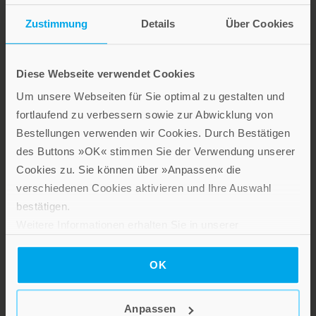
Zustimmung
Details
Über Cookies
Diese Webseite verwendet Cookies
Stillen Sie Ihren Wissensdurst und entdecken Sie bei Patmos
Um unsere Webseiten für Sie optimal zu gestalten und
interessante und aufschlussreiche Sach- und Fachbücher sowie
fortlaufend zu verbessern sowie zur Abwicklung von
Ratgeber zu gesellschaftlich relevanten Themen aus den
Bestellungen verwenden wir Cookies. Durch Bestätigen
Bereichen Psychologie und Lebensgestaltung, Religion und
des Buttons »OK« stimmen Sie der Verwendung unserer
Gesellschaft sowie Spiritualität.
Cookies zu. Sie können über »Anpassen« die
Patmos Verlag
verschiedenen Cookies aktivieren und Ihre Auswahl
bestätigen.
Weitere Informationen erhalten Sie in unserer
Datenschutzerklärung
.
OK
Lebensfreude in farbenfroher Gestaltung: Persönliche
Anpassen