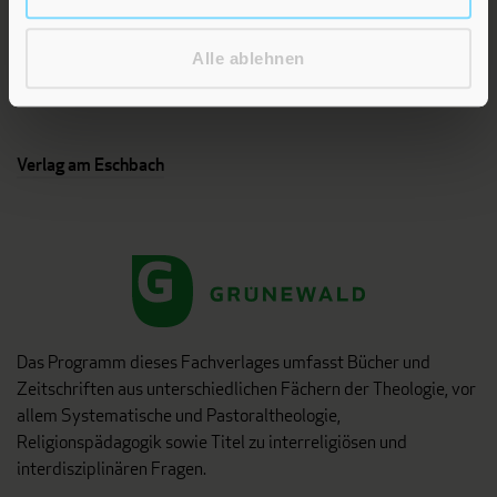
Geschenke mit wohltuenden Inspirationen. Irische
Segenswünsche und Geschenkbücher zum Thema älter
Alle ablehnen
werden. Grußkarten für Geburtstage, zur Ermutigung, zu Trost
und Trauer.
Verlag am Eschbach
Das Programm dieses Fachverlages umfasst Bücher und
Zeitschriften aus unterschiedlichen Fächern der Theologie, vor
allem Systematische und Pastoraltheologie,
Religionspädagogik sowie Titel zu interreligiösen und
interdisziplinären Fragen.