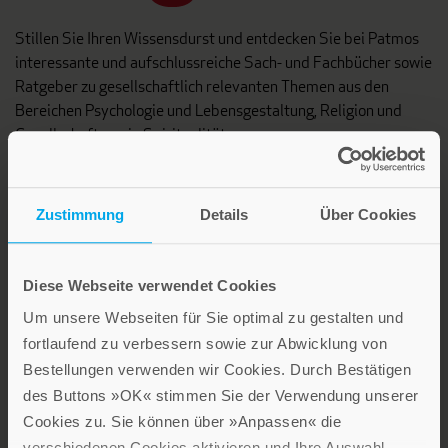
Stillen Sie Ihren Wissensdurst und entdecken Sie bei Patmos
interessante und aufschlussreiche Sach- und Fachbücher sowie
Ratgeber zu gesellschaftlich relevanten Themen aus den
Bereichen Psychologie und Lebensgestaltung, Religion und
Gesellschaft sowie Spiritualität.
Patmos Verlag
Zustimmung
Details
Über Cookies
Diese Webseite verwendet Cookies
Um unsere Webseiten für Sie optimal zu gestalten und
fortlaufend zu verbessern sowie zur Abwicklung von
Lebensfreude in farbenfroher Gestaltung: Persönliche
Bestellungen verwenden wir Cookies. Durch Bestätigen
Geschenke mit wohltuenden Inspirationen. Irische
des Buttons »OK« stimmen Sie der Verwendung unserer
Segenswünsche und Geschenkbücher zum Thema älter
werden. Grußkarten für Geburtstage, zur Ermutigung, zu Trost
Cookies zu. Sie können über »Anpassen« die
und Trauer.
verschiedenen Cookies aktivieren und Ihre Auswahl