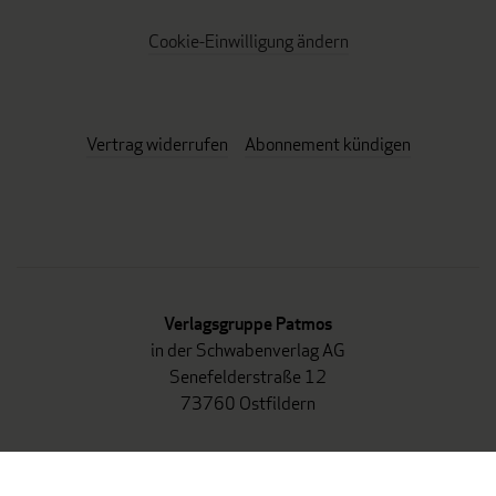
Cookie-Einwilligung ändern
Vertrag widerrufen
Abonnement kündigen
Verlagsgruppe Patmos
in der Schwabenverlag AG
Senefelderstraße 12
73760 Ostfildern