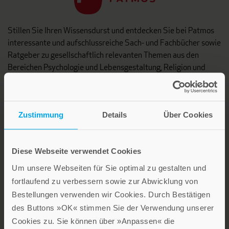
Stillen Sie Ihren Wissensdurst und entdecken Sie bei Patmos
interessante und aufschlussreiche Sach- und Fachbücher sowie
Ratgeber zu gesellschaftlich relevanten Themen aus den
Bereichen Psychologie und Lebensgestaltung, Religion und
Gesellschaft sowie Spiritualität.
Patmos Verlag
Zustimmung
Details
Über Cookies
Diese Webseite verwendet Cookies
Um unsere Webseiten für Sie optimal zu gestalten und
fortlaufend zu verbessern sowie zur Abwicklung von
Lebensfreude in farbenfroher Gestaltung: Persönliche
Bestellungen verwenden wir Cookies. Durch Bestätigen
Geschenke mit wohltuenden Inspirationen. Irische
des Buttons »OK« stimmen Sie der Verwendung unserer
Segenswünsche und Geschenkbücher zum Thema älter
Cookies zu. Sie können über »Anpassen« die
werden. Grußkarten für Geburtstage, zur Ermutigung, zu Trost