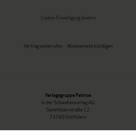
Cookie-Einwilligung ändern
Vertrag widerrufen
Abonnement kündigen
Verlagsgruppe Patmos
in der Schwabenverlag AG
Senefelderstraße 12
73760 Ostfildern