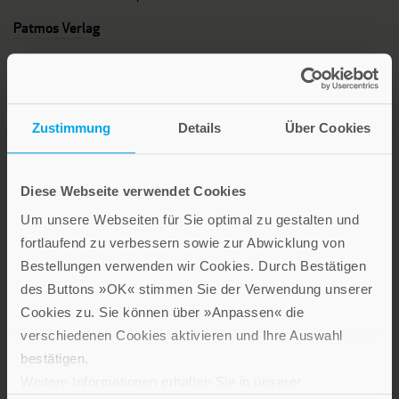
Patmos Verlag
Zustimmung
Details
Über Cookies
Lebensfreude in farbenfroher Gestaltung: Persönliche
Diese Webseite verwendet Cookies
Geschenke mit wohltuenden Inspirationen. Irische
Um unsere Webseiten für Sie optimal zu gestalten und
Segenswünsche und Geschenkbücher zum Thema älter
fortlaufend zu verbessern sowie zur Abwicklung von
werden. Grußkarten für Geburtstage, zur Ermutigung, zu Trost
Bestellungen verwenden wir Cookies. Durch Bestätigen
und Trauer.
des Buttons »OK« stimmen Sie der Verwendung unserer
Cookies zu. Sie können über »Anpassen« die
Verlag am Eschbach
verschiedenen Cookies aktivieren und Ihre Auswahl
bestätigen.
Weitere Informationen erhalten Sie in unserer