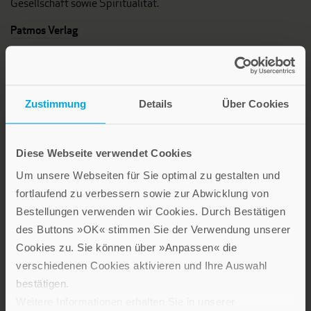
Gesellschaft sowie Spiritualität.
Patmos Verlag
Zustimmung
Details
Über Cookies
Lebensfreude in farbenfroher Gestaltung: Persönliche
Diese Webseite verwendet Cookies
Geschenke mit wohltuenden Inspirationen. Irische
Um unsere Webseiten für Sie optimal zu gestalten und
Segenswünsche und Geschenkbücher zum Thema älter
fortlaufend zu verbessern sowie zur Abwicklung von
werden. Grußkarten für Geburtstage, zur Ermutigung, zu Trost
Bestellungen verwenden wir Cookies. Durch Bestätigen
und Trauer.
des Buttons »OK« stimmen Sie der Verwendung unserer
Cookies zu. Sie können über »Anpassen« die
Verlag am Eschbach
verschiedenen Cookies aktivieren und Ihre Auswahl
bestätigen.
Weitere Informationen erhalten Sie in unserer