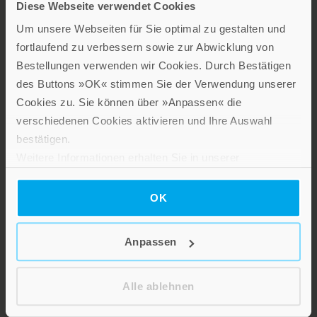
Bereichen Psychologie und Lebensgestaltung, Religion und
Diese Webseite verwendet Cookies
Gesellschaft sowie Spiritualität.
Um unsere Webseiten für Sie optimal zu gestalten und
Patmos Verlag
fortlaufend zu verbessern sowie zur Abwicklung von
Bestellungen verwenden wir Cookies. Durch Bestätigen
des Buttons »OK« stimmen Sie der Verwendung unserer
Cookies zu. Sie können über »Anpassen« die
verschiedenen Cookies aktivieren und Ihre Auswahl
bestätigen.
Weitere Informationen erhalten Sie in unserer
Lebensfreude in farbenfroher Gestaltung: Persönliche
Datenschutzerklärung
.
Geschenke mit wohltuenden Inspirationen. Irische
OK
Segenswünsche und Geschenkbücher zum Thema älter
werden. Grußkarten für Geburtstage, zur Ermutigung, zu Trost
und Trauer.
Anpassen
Verlag am Eschbach
Alle ablehnen