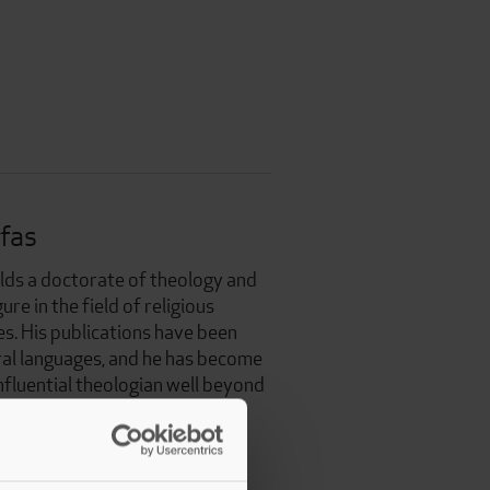
fas
lds a doctorate of theology and
ure in the field of religious
s. His publications have been
ral languages, and he has become
nfluential theologian well beyond
 countries.