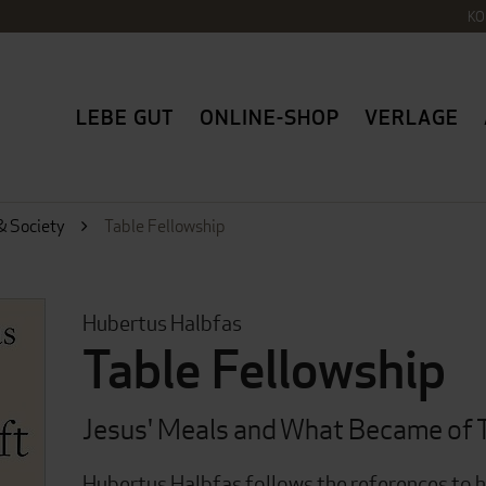
KO
LEBE GUT
ONLINE-SHOP
VERLAGE
& Society
Table Fellowship
Hubertus Halbfas
Table Fellowship
Jesus' Meals and What Became of
Hubertus Halbfas follows the references to h