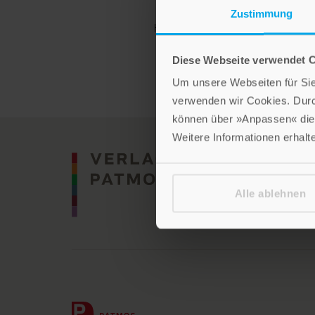
Tischgemeinschaft
Zustimmung
Hardcover mit Schutzumschlag und Les
Diese Webseite verwendet 
Im Shop ansehen
Um unsere Webseiten für Sie 
verwenden wir Cookies. Dur
können über »Anpassen« die 
Weitere Informationen erhalt
Alle ablehnen