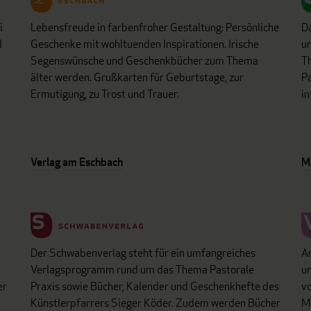
i
Lebensfreude in farbenfroher Gestaltung: Persönliche
D
d
Geschenke mit wohltuenden Inspirationen. Irische
un
Segenswünsche und Geschenkbücher zum Thema
Th
älter werden. Grußkarten für Geburtstage, zur
Pa
Ermutigung, zu Trost und Trauer.
in
Verlag am Eschbach
M
Der Schwabenverlag steht für ein umfangreiches
An
Verlagsprogramm rund um das Thema Pastorale
un
er
Praxis sowie Bücher, Kalender und Geschenkhefte des
vo
Künstlerpfarrers Sieger Köder. Zudem werden Bücher
Mo