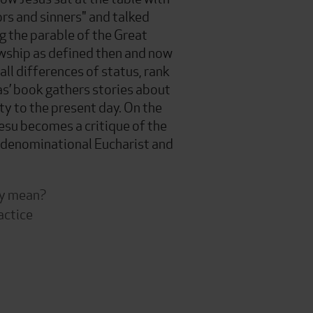
rs and sinners" and talked
g the parable of the Great
owship as defined then and now
ll differences of status, rank
s’ book gathers stories about
ty to the present day. On the
Jesu becomes a critique of the
t denominational Eucharist and
ity mean?
actice