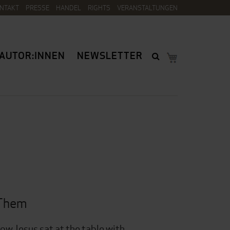
NTAKT
PRESSE
HANDEL
RIGHTS
VERANSTALTUNGEN
AUTOR:INNEN
NEWSLETTER
 Them
ow Jesus sat at the table with