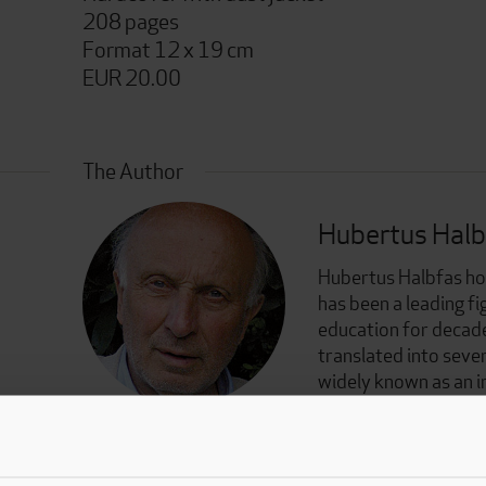
208 pages
Format 12 x 19 cm
EUR 20.00
The Author
Hubertus Halb
Hubertus Halbfas ho
has been a leading fig
education for decade
translated into seve
widely known as an i
the German-speaking
© Privat