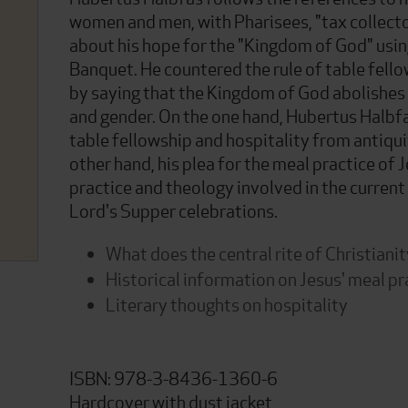
women and men, with Pharisees, "tax collecto
about his hope for the "Kingdom of God" usin
Banquet. He countered the rule of table fell
by saying that the Kingdom of God abolishes a
and gender. On the one hand, Hubertus Halbfa
table fellowship and hospitality from antiqui
other hand, his plea for the meal practice of 
practice and theology involved in the curren
Lord's Supper celebrations.
What does the central rite of Christian
Historical information on Jesus' meal pr
Literary thoughts on hospitality
ISBN: 978-3-8436-1360-6
Hardcover with dust jacket