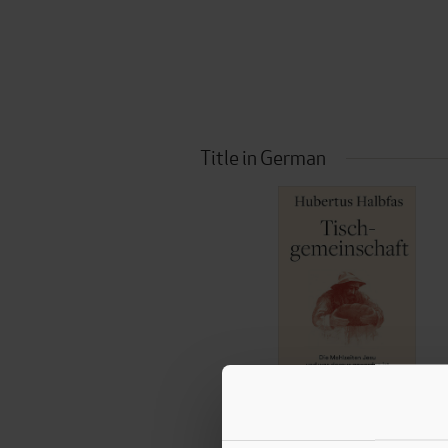
Title in German
Hubertus Halbfas