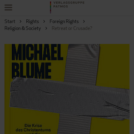
Start
Rights
Foreign Rights
Religion & Society
Retreat or Crusade?