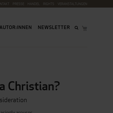
NTAKT
PRESSE
HANDEL
RIGHTS
VERANSTALTUNGEN
AUTOR:INNEN
NEWSLETTER
a Christian?
sideration
easingly arouses