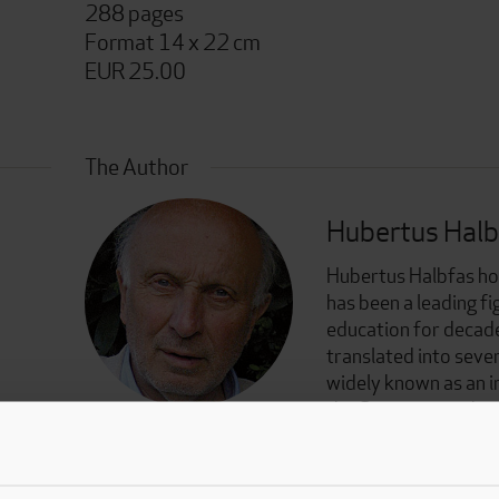
288 pages
Format 14 x 22 cm
EUR 25.00
The Author
Hubertus Halb
Hubertus Halbfas ho
has been a leading fig
education for decade
translated into seve
widely known as an i
the German-speaking
© Privat