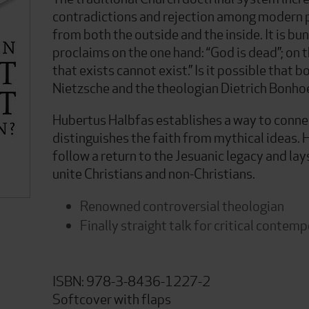
contradictions and rejection among modern p
from both the outside and the inside. It is bu
proclaims on the one hand: “God is dead”; on t
that exists cannot exist.” Is it possible that bo
Nietzsche and the theologian Dietrich Bonhoe
Hubertus Halbfas establishes a way to conne
distinguishes the faith from mythical ideas. Hi
follow a return to the Jesuanic legacy and l
unite Christians and non-Christians.
Renowned controversial theologian
Finally straight talk for critical contem
ISBN: 978-3-8436-1227-2
Softcover with flaps