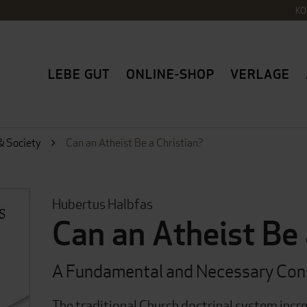
KO
LEBE GUT
ONLINE-SHOP
VERLAGE
& Society
Can an Atheist Be a Christian?
Hubertus Halbfas
Can an Atheist Be 
A Fundamental and Necessary Con
The traditional Church doctrinal system incr