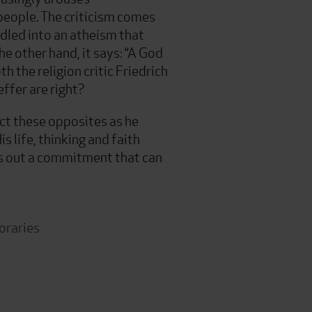
eople. The criticism comes
ndled into an atheism that
he other hand, it says: “A God
th the religion critic Friedrich
ffer are right?
ct these opposites as he
s life, thinking and faith
ays out a commitment that can
poraries