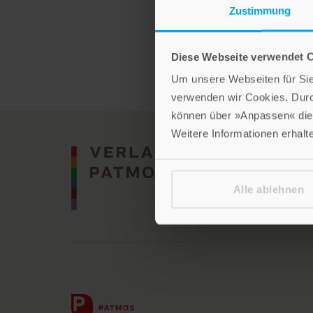
Kann ein Atheist Christ sei
Zustimmung
Klappenbroschur
Im Shop ansehen
Diese Webseite verwendet 
Um unsere Webseiten für Sie 
verwenden wir Cookies. Dur
können über »Anpassen« die 
Weitere Informationen erhalt
Alle ablehnen