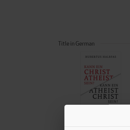
Title in German
Hubertus Halbfas