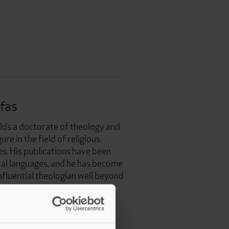
fas
lds a doctorate of theology and
ure in the field of religious
s. His publications have been
ral languages, and he has become
nfluential theologian well beyond
 countries.