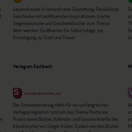
i
Lebensfreude in farbenfroher Gestaltung: Persönliche
D
d
Geschenke mit wohltuenden Inspirationen. Irische
un
Segenswünsche und Geschenkbücher zum Thema
Th
älter werden. Grußkarten für Geburtstage, zur
Pa
Ermutigung, zu Trost und Trauer.
in
Verlag am Eschbach
M
Der Schwabenverlag steht für ein umfangreiches
An
Verlagsprogramm rund um das Thema Pastorale
un
er
Praxis sowie Bücher, Kalender und Geschenkhefte des
vo
Künstlerpfarrers Sieger Köder. Zudem werden Bücher
Mo