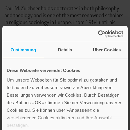
Paul M. Zulehner holds doctorates in both philosophy
and theology and is one of the most renowned scholars
in religious sociology in Europe. From 1984 until his
retirement in 2008 he was a professor of pastoral
theology in Vienna, Austria. His numerous publications
focus especially on the sociology of religion and the
church, and pastoral theology.
Zustimmung
Details
Über Cookies
Diese Webseite verwendet Cookies
Um unsere Webseiten für Sie optimal zu gestalten und
fortlaufend zu verbessern sowie zur Abwicklung von
Bestellungen verwenden wir Cookies. Durch Bestätigen
des Buttons »OK« stimmen Sie der Verwendung unserer
Cookies zu. Sie können über »Anpassen« die
verschiedenen Cookies aktivieren und Ihre Auswahl
bestätigen.