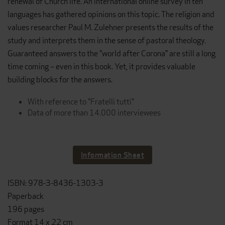
renewal of Church life. An international online survey in ten
languages has gathered opinions on this topic. The religion and
values researcher Paul M. Zulehner presents the results of the
study and interprets them in the sense of pastoral theology.
Guaranteed answers to the "world after Corona" are still a long
time coming – even in this book. Yet, it provides valuable
building blocks for the answers.
With reference to "Fratelli tutti"
Data of more than 14.000 interviewees
Information Sheet
ISBN: 978-3-8436-1303-3
Paperback
196 pages
Format 14 x 22 cm