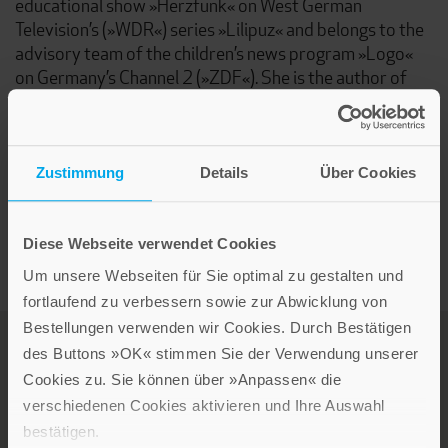
educational show »Herzfunk« on West German
Television’s (»WDR«) series »Lilipuz« and belongs to the
advisory team of the children’s news program »Logo«
on Germany’s Channel 2 (»ZDF«). She is the author of
many educational books as well as brochures for
Germany’s Federal Center for Health Education.
Elisabeth Raffauf is the mother of a daughter and two
sons.
Zustimmung
Details
Über Cookies
Diese Webseite verwendet Cookies
Um unsere Webseiten für Sie optimal zu gestalten und
fortlaufend zu verbessern sowie zur Abwicklung von
Bestellungen verwenden wir Cookies. Durch Bestätigen
des Buttons »OK« stimmen Sie der Verwendung unserer
Cookies zu. Sie können über »Anpassen« die
verschiedenen Cookies aktivieren und Ihre Auswahl
bestätigen.