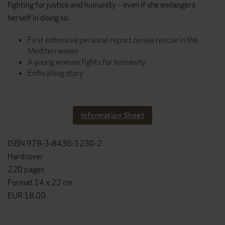
fighting for justice and humanity – even if she endangers
herself in doing so.
First extensive personal report on sea rescue in the
Mediterranean
A young woman fights for humanity
Enthralling story
Information Sheet
ISBN 978-3-8436-1230-2
Hardcover
220 pages
Format 14 x 22 cm
EUR 18.00