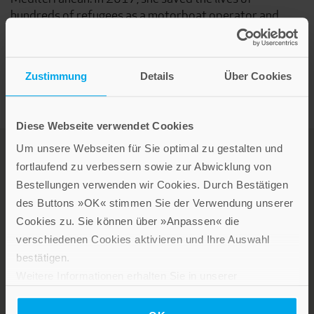
hundreds of refugees as a motorboat operator and
Iuventa crew member.
Zustimmung
Details
Über Cookies
Diese Webseite verwendet Cookies
Um unsere Webseiten für Sie optimal zu gestalten und
fortlaufend zu verbessern sowie zur Abwicklung von
Bestellungen verwenden wir Cookies. Durch Bestätigen
des Buttons »OK« stimmen Sie der Verwendung unserer
Cookies zu. Sie können über »Anpassen« die
verschiedenen Cookies aktivieren und Ihre Auswahl
LEBE GUT MAGAZIN
bestätigen.
NEWSLETTER
Weitere Informationen erhalten Sie in unserer
KARRIERE
Datenschutzerklärung
.
KUNDENINFO