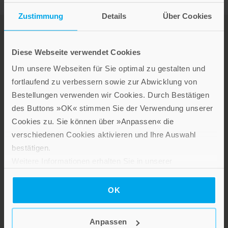
Zustimmung
Details
Über Cookies
Diese Webseite verwendet Cookies
Um unsere Webseiten für Sie optimal zu gestalten und
fortlaufend zu verbessern sowie zur Abwicklung von
Bestellungen verwenden wir Cookies. Durch Bestätigen
LEBE GUT MAGAZIN
des Buttons »OK« stimmen Sie der Verwendung unserer
NEWSLETTER
Cookies zu. Sie können über »Anpassen« die
KARRIERE
verschiedenen Cookies aktivieren und Ihre Auswahl
KUNDENINFO
bestätigen.
Weitere Informationen erhalten Sie in unserer
Datenschutzerklärung
.
Die Verlage der Verlagsgruppe
OK
Patmos
Anpassen