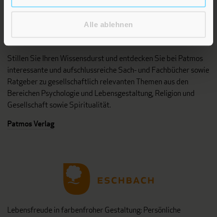
Alle ablehnen
Stillen Sie Ihren Wissensdurst und entdecken Sie bei Patmos
interessante und aufschlussreiche Sach- und Fachbücher sowie
Ratgeber zu gesellschaftlich relevanten Themen aus den
Bereichen Psychologie und Lebensgestaltung, Religion und
Gesellschaft sowie Spiritualität.
Patmos Verlag
Lebensfreude in farbenfroher Gestaltung: Persönliche