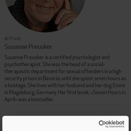
© Privat
Susanne Preusker
Susanne Preusker is a certified psychologist and
psychotherapist. She was the head of a social-
therapeutic department for sexual offenders in a high
security prison in Bavaria, until she spent seven hours as
a hostage. She lives with her husband and her dog Emmi
in Magdeburg, Germany. Her first book, »Seven Hours in
April« was a bestseller.