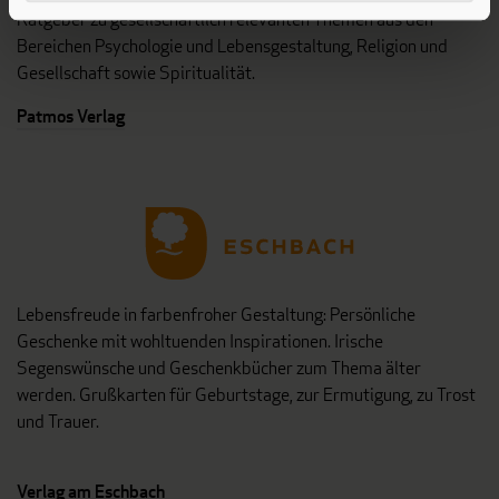
Ratgeber zu gesellschaftlich relevanten Themen aus den
Bereichen Psychologie und Lebensgestaltung, Religion und
Gesellschaft sowie Spiritualität.
Patmos Verlag
Lebensfreude in farbenfroher Gestaltung: Persönliche
Geschenke mit wohltuenden Inspirationen. Irische
Segenswünsche und Geschenkbücher zum Thema älter
werden. Grußkarten für Geburtstage, zur Ermutigung, zu Trost
und Trauer.
Verlag am Eschbach