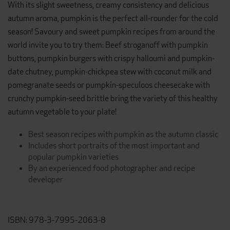
With its slight sweetness, creamy consistency and delicious
autumn aroma, pumpkin is the perfect all-rounder for the cold
season! Savoury and sweet pumpkin recipes from around the
world invite you to try them: Beef stroganoff with pumpkin
buttons, pumpkin burgers with crispy halloumi and pumpkin-
date chutney, pumpkin-chickpea stew with coconut milk and
pomegranate seeds or pumpkin-speculoos cheesecake with
crunchy pumpkin-seed brittle bring the variety of this healthy
autumn vegetable to your plate!
Best season recipes with pumpkin as the autumn classic
Includes short portraits of the most important and
popular pumpkin varieties
By an experienced food photographer and recipe
developer
ISBN: 978-3-7995-2063-8