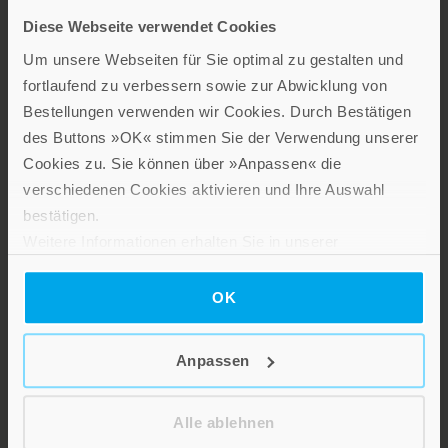
Diese Webseite verwendet Cookies
LEBE GUT MAGAZIN
Um unsere Webseiten für Sie optimal zu gestalten und
NEWSLETTER
fortlaufend zu verbessern sowie zur Abwicklung von
KARRIERE
Bestellungen verwenden wir Cookies. Durch Bestätigen
des Buttons »OK« stimmen Sie der Verwendung unserer
KUNDENINFO
Cookies zu. Sie können über »Anpassen« die
verschiedenen Cookies aktivieren und Ihre Auswahl
Die Verlage der Verlagsgruppe
bestätigen.
Weitere Informationen erhalten Sie in unserer
Patmos
Datenschutzerklärung
.
OK
Anpassen
Stillen Sie Ihren Wissensdurst und entdecken Sie bei Patmos
Alle ablehnen
interessante und aufschlussreiche Sach- und Fachbücher sowie