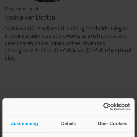
© deeskueche.de
Saskia van Deelen
Saskia van Deelen lives in Hamburg. She holds a degree
in business administration, works as a nutritionist and
passionately cooks, bakes, writes, styles and
photographs for her »Dee’s Küche« (Dee’s Kitchen) food
blog.
Zustimmung
Details
Über Cookies