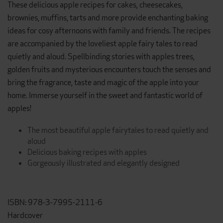
These delicious apple recipes for cakes, cheesecakes,
brownies, muffins, tarts and more provide enchanting baking
ideas for cosy afternoons with family and friends. The recipes
are accompanied by the loveliest apple fairy tales to read
quietly and aloud. Spellbinding stories with apples trees,
golden fruits and mysterious encounters touch the senses and
bring the fragrance, taste and magic of the apple into your
home. Immerse yourself in the sweet and fantastic world of
apples!
The most beautiful apple fairytales to read quietly and
aloud
Delicious baking recipes with apples
Gorgeously illustrated and elegantly designed
ISBN: 978-3-7995-2111-6
Hardcover