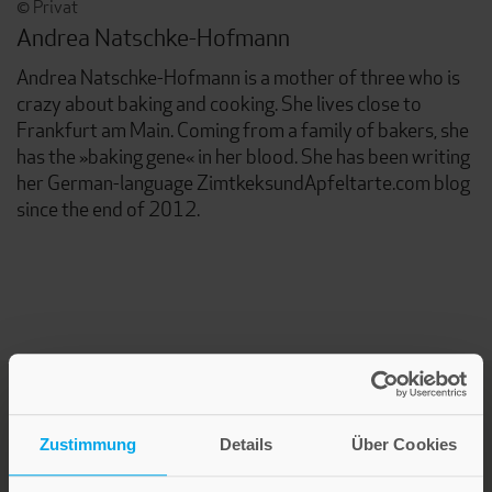
© Privat
Andrea Natschke-Hofmann
Andrea Natschke-Hofmann is a mother of three who is
crazy about baking and cooking. She lives close to
Frankfurt am Main. Coming from a family of bakers, she
has the »baking gene« in her blood. She has been writing
her German-language ZimtkeksundApfeltarte.com blog
since the end of 2012.
Zustimmung
Details
Über Cookies