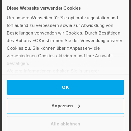
Diese Webseite verwendet Cookies
LEBE GUT MAGAZIN
Um unsere Webseiten für Sie optimal zu gestalten und
NEWSLETTER
fortlaufend zu verbessern sowie zur Abwicklung von
KARRIERE
Bestellungen verwenden wir Cookies. Durch Bestätigen
des Buttons »OK« stimmen Sie der Verwendung unserer
KUNDENINFO
Cookies zu. Sie können über »Anpassen« die
verschiedenen Cookies aktivieren und Ihre Auswahl
Die Verlage der Verlagsgruppe
bestätigen.
Weitere Informationen erhalten Sie in unserer
Patmos
Datenschutzerklärung
.
OK
Anpassen
Stillen Sie Ihren Wissensdurst und entdecken Sie bei Patmos
Alle ablehnen
interessante und aufschlussreiche Sach- und Fachbücher sowie