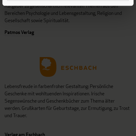
Ratgeber zu gesellschaftlich relevanten Themen aus den
Bereichen Psychologie und Lebensgestaltung, Religion und
Gesellschaft sowie Spiritualität.
Patmos Verlag
Lebensfreude in farbenfroher Gestaltung: Persönliche
Geschenke mit wohltuenden Inspirationen. Irische
Segenswünsche und Geschenkbücher zum Thema älter
werden. Grußkarten für Geburtstage, zur Ermutigung, zu Trost
und Trauer.
Verlag am Eschbach