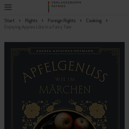
Start
Rights
Foreign Rights
Cooking
Enjoying Apples Like in a Fairy Tale