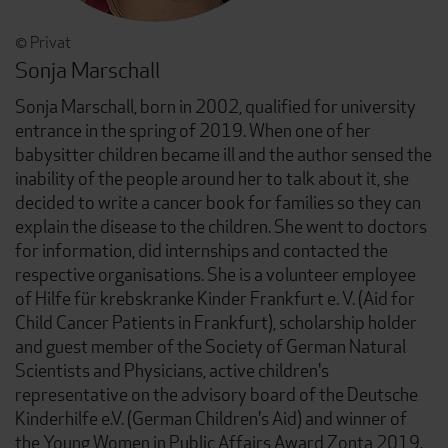
© Privat
Sonja Marschall
Sonja Marschall, born in 2002, qualified for university
entrance in the spring of 2019. When one of her
babysitter children became ill and the author sensed the
inability of the people around her to talk about it, she
decided to write a cancer book for families so they can
explain the disease to the children. She went to doctors
for information, did internships and contacted the
respective organisations. She is a volunteer employee
of Hilfe für krebskranke Kinder Frankfurt e. V. (Aid for
Child Cancer Patients in Frankfurt), scholarship holder
and guest member of the Society of German Natural
Scientists and Physicians, active children's
representative on the advisory board of the Deutsche
Kinderhilfe e.V. (German Children's Aid) and winner of
the Young Women in Public Affairs Award Zonta 2019.