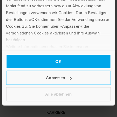
designer. She has already illustrated a number of
fortlaufend zu verbessern sowie zur Abwicklung von
children's books and written one herself. She has
Bestellungen verwenden wir Cookies. Durch Bestätigen
received several awards for her work. She lives in Berlin.
des Buttons »OK« stimmen Sie der Verwendung unserer
Cookies zu. Sie können über »Anpassen« die
verschiedenen Cookies aktivieren und Ihre Auswahl
bestätigen.
Weitere Informationen erhalten Sie in unserer
Datenschutzerklärung
.
OK
Anpassen
Alle ablehnen
LEBE GUT MAGAZIN
NEWSLETTER
KARRIERE