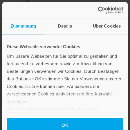
numerous languages.
Zustimmung
Details
Über Cookies
Diese Webseite verwendet Cookies
Um unsere Webseiten für Sie optimal zu gestalten und
fortlaufend zu verbessern sowie zur Abwicklung von
Bestellungen verwenden wir Cookies. Durch Bestätigen
des Buttons »OK« stimmen Sie der Verwendung unserer
Cookies zu. Sie können über »Anpassen« die
LEBE GUT MAGAZIN
verschiedenen Cookies aktivieren und Ihre Auswahl
NEWSLETTER
bestätigen.
KARRIERE
Weitere Informationen erhalten Sie in unserer
Datenschutzerklärung
.
KUNDENINFO
OK