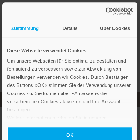
Weitere Produkte zum Thema
Zustimmung
Details
Über Cookies
Diese Webseite verwendet Cookies
Um unsere Webseiten für Sie optimal zu gestalten und
fortlaufend zu verbessern sowie zur Abwicklung von
Bestellungen verwenden wir Cookies. Durch Bestätigen
des Buttons »OK« stimmen Sie der Verwendung unserer
Cookies zu. Sie können über »Anpassen« die
verschiedenen Cookies aktivieren und Ihre Auswahl
bestätigen.
Bistroküche aus Paris
Weitere Informationen erhalten Sie in unserer
Hardcover
Datenschutzerklärung
.
OK