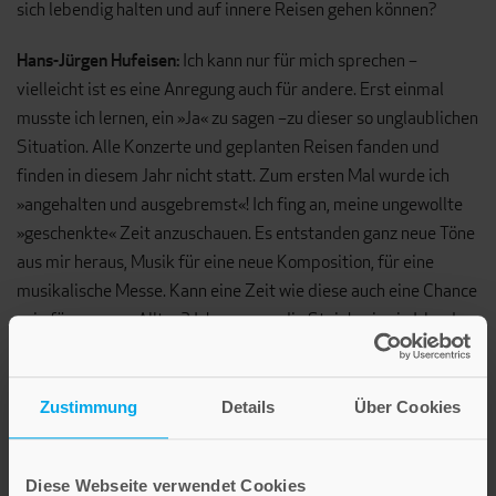
sich lebendig halten und auf innere Reisen gehen können?
Hans-Jürgen Hufeisen:
Ich kann nur für mich sprechen –
vielleicht ist es eine Anregung auch für andere. Erst einmal
musste ich lernen, ein »Ja« zu sagen –zu dieser so unglaublichen
Situation. Alle Konzerte und geplanten Reisen fanden und
finden in diesem Jahr nicht statt. Zum ersten Mal wurde ich
»angehalten und ausgebremst«! Ich fing an, meine ungewollte
»geschenkte« Zeit anzuschauen. Es entstanden ganz neue Töne
aus mir heraus, Musik für eine neue Komposition, für eine
musikalische Messe. Kann eine Zeit wie diese auch eine Chance
sein für unseren Alltag? Ich muss an die Steinkreise in Irland
denken. Die Steine liegen da, seit 3000 Jahren, sie tun nichts,
bewegen sich nicht fort. Doch ich kann meine Gedanken im
Steinkreis sammeln und neu ordnen und mit ihnen spielen,
Zustimmung
Details
Über Cookies
damit Neues entsteht. Das ist für mich tröstlich: Aus der Ruhe
der Nacht wächst ein neuer Tag!
Diese Webseite verwendet Cookies