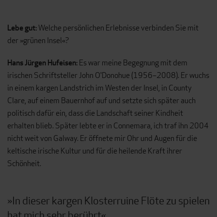
Lebe gut:
Welche persönlichen Erlebnisse verbinden Sie mit
der »grünen Insel«?
Hans Jürgen Hufeisen:
Es war meine Begegnung mit dem
irischen Schriftsteller John O'Donohue (1956–2008). Er wuchs
in einem kargen Landstrich im Westen der Insel, in County
Clare, auf einem Bauernhof auf und setzte sich später auch
politisch dafür ein, dass die Landschaft seiner Kindheit
erhalten blieb. Später lebte er in Connemara, ich traf ihn 2004
nicht weit von Galway. Er öffnete mir Ohr und Augen für die
keltische irische Kultur und für die heilende Kraft ihrer
Schönheit.
»In dieser kargen Klosterruine Flöte zu spielen
hat mich sehr berührt«