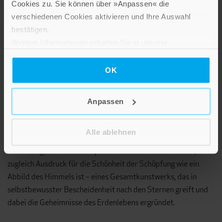
Cookies zu. Sie können über »Anpassen« die
verschiedenen Cookies aktivieren und Ihre Auswahl
bestätigen.
Weitere Informationen erhalten Sie in unserer
Datenschutzerklärung
.
OK
Anpassen
Aus Ulrich Peters: Auf Sternenstraßen
Alle ablehnen
Nichts ist dabei dem Zufall überlassen, jedes Detail von
Bedeutung und Teil eines spirituellen Gesamtkunstwerks, das
zugleich Ausdruck für die Schönheit der Schöpfung wie ein
Abbild des Himmels ist – eines Gesamtkunstwerks, das in
selbstbewusster Bescheidenheit nach den Sternen greift und
dabei die Geheimnisse des Erdenlebens ergründet.