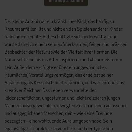
Im Shop ansehen
Der kleine Antoni war ein kränkliches Kind, das häufig an
Rheumaanfällen litt und nicht an den Spielen anderer Kinder
teilnehmen konnte. Er beschäftigte sich anderweitig – und
wurde dabei zu einem sehr aufmerksamen, feinen und präzisen
Beobachter der Natur sowie der Vielfalt ihrer Formen. Die
Natur sollte ihn bis ins Alter inspirieren und »Lehrmeisterin«
sein. Außerdem verfügte er über ein ungewöhnliches
(räumliches) Vorstellungsvermögen, das er selbst seiner
Ausbildung als Kesselschmied zuschrieb, und war ein überaus
kreativer Zeichner. Das Leben verwandelte den
leidenschaftlichen, ungestümen und leicht reizbaren jungen
Mann zu außergewöhnlich bewegten Zeiten in einen gelassenen
und ausgeglichenen Menschen, den – wie seine Freunde
bezeugten – eine wohltuende Aura umgeben habe. Sein
eigenwilliger Charakter sei vom Licht und der typischen