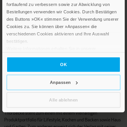
fortlaufend zu verbessern sowie zur Abwicklung von
Das Programm dieses Fachverlages umfasst Bücher und
Bestellungen verwenden wir Cookies. Durch Bestätigen
Zeitschriften aus unterschiedlichen Fächern der Theologie, vor
des Buttons »OK« stimmen Sie der Verwendung unserer
allem Systematische und Pastoraltheologie,
Cookies zu. Sie können über »Anpassen« die
Religionspädagogik sowie Titel zu interreligiösen und
verschiedenen Cookies aktivieren und Ihre Auswahl
interdisziplinären Fragen.
bestätigen.
Weitere Informationen erhalten Sie in unserer
Matthias Grünewald Verlag
Datenschutzerklärung
.
OK
Anpassen
Alle ablehnen
Thorbecke steht zum einen mit einem vielfältigen
Produktportfolio für Lifestyle, Kochen und Backen sowie Haus
und Garten. Zum anderen erweist sich der Verlag mit seiner