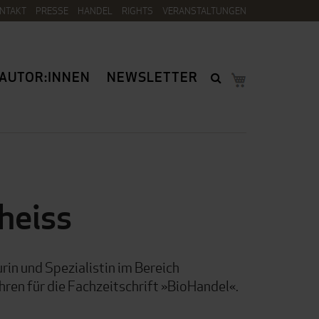
NTAKT
PRESSE
HANDEL
RIGHTS
VERANSTALTUNGEN
AUTOR:INNEN
NEWSLETTER
heiss
rin und Spezialistin im Bereich
ahren für die Fachzeitschrift »BioHandel«.