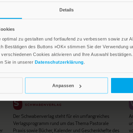
Details
i
Lebensfreude in farbenfroher Gestaltung: Persönliche
D
d
Geschenke mit wohltuenden Inspirationen. Irische
un
Cookies
Segenswünsche und Geschenkbücher zum Thema
Th
optimal zu gestalten und fortlaufend zu verbessern sowie zur 
älter werden. Grußkarten für Geburtstage, zur
Pa
ch Bestätigen des Buttons »OK« stimmen Sie der Verwendung un
Ermutigung, zu Trost und Trauer.
in
verschiedenen Cookies aktivieren und Ihre Auswahl bestätigen.
en Sie in unserer
Datenschutzerklärung
.
Verlag am Eschbach
M
Anpassen
Der Schwabenverlag steht für ein umfangreiches
An
Verlagsprogramm rund um das Thema Pastorale
un
er
Praxis sowie Bücher, Kalender und Geschenkhefte des
vo