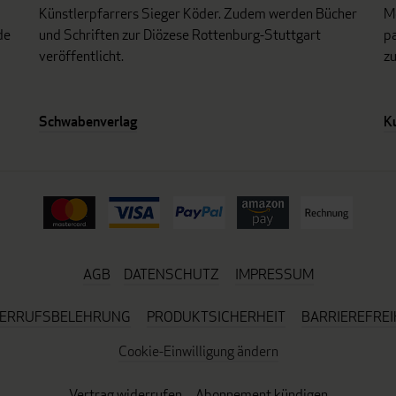
Künstlerpfarrers Sieger Köder. Zudem werden Bücher
Mo
de
und Schriften zur Diözese Rottenburg-Stuttgart
p
veröffentlicht.
z
Schwabenverlag
K
AGB
DATENSCHUTZ
IMPRESSUM
ERRUFSBELEHRUNG
PRODUKTSICHERHEIT
BARRIEREFREI
Cookie-Einwilligung ändern
Vertrag widerrufen
Abonnement kündigen